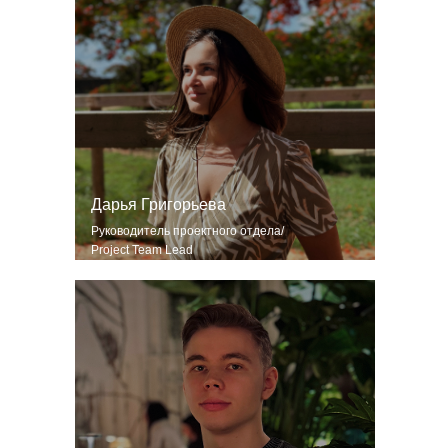
Александр Алексеев
Дарья Григорьева
Middle Project
Руководитель проектного отдела/
Project Team Lead