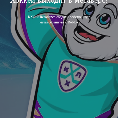
КХЛ и Resonance создали собственную
метавселенную в Roblox