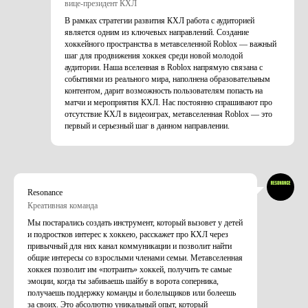
вице-президент КХЛ
В рамках стратегии развития КХЛ работа с аудиторией
является одним из ключевых направлений. Создание
хоккейного пространства в метавселенной Roblox — важный
шаг для продвижения хоккея среди новой молодой
аудитории. Наша вселенная в Roblox напрямую связана с
событиями из реального мира, наполнена образовательным
контентом, дарит возможность пользователям попасть на
матчи и мероприятия КХЛ. Нас постоянно спрашивают про
отсутствие КХЛ в видеоиграх, метавселенная Roblox — это
первый и серьезный шаг в данном направлении.
Resonance
Креативная команда
Мы постарались создать инструмент, который вызовет у детей
и подростков интерес к хоккею, расскажет про КХЛ через
привычный для них канал коммуникации и позволит найти
общие интересы со взрослыми членами семьи. Метавселенная
хоккея позволит им «потраить» хоккей, получить те самые
эмоции, когда ты забиваешь шайбу в ворота соперника,
получаешь поддержку команды и болельщиков или болеешь
за своих. Это абсолютно уникальный опыт, который