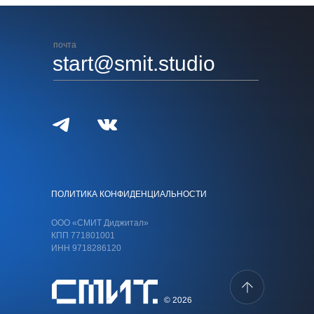
почта
start@smit.studio
ПОЛИТИКА КОНФИДЕНЦИАЛЬНОСТИ
ООО «СМИТ Диджитал»
КПП 771801001
ИНН 9718286120
© 2026