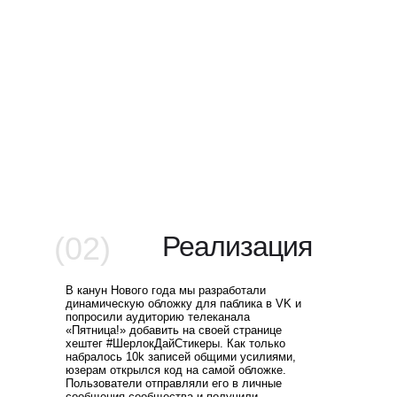
(02)
Реализация
В канун Нового года мы разработали
динамическую обложку для паблика в VK и
попросили аудиторию телеканала
«Пятница!» добавить на своей странице
хештег #ШерлокДайСтикеры. Как только
набралось 10k записей общими усилиями,
юзерам открылся код на самой обложке.
Пользователи отправляли его в личные
сообщения сообщества и получили