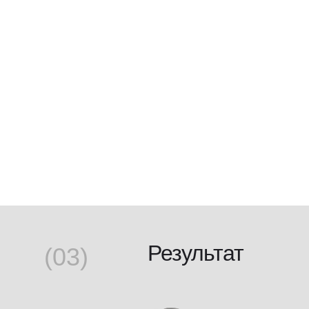
Результат
(03)