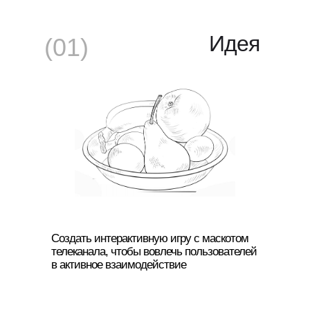
Идея
(01)
Создать интерактивную игру с маскотом
телеканала, чтобы вовлечь пользователей
в активное взаимодействие