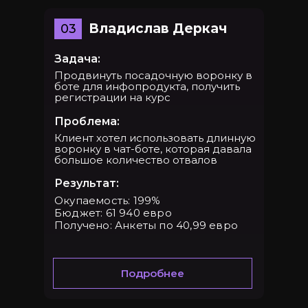
SMIT.LINK:
Владислав Деркач
03
Задача:
Продвинуть посадочную воронку в
боте для инфопродукта, получить
регистрации на курс
Проблема:
Клиент хотел использовать длинную
воронку в чат-боте, которая давала
большое количество отвалов
Результат:
Окупаемость: 199%
Бюджет: 61 940 евро
Получено: Анкеты по 40,99 евро
Конференции
и
мероприятия
на которых мы выступали:
Подробнее
Prodamus
Курс Марго Савчук