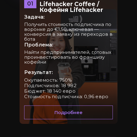
01
Lifehacker Coffee /
Кофейня Lifehacker
Задача:
Получить стоимость подписчика по
воронке до €1,50, ключевая —
конверсия в заявку из переходов в
Станислав Ягупов
бота
Максим Рудаков
Проблема:
Co-founder SMIT.Link
Co-founder SMIT.Link
Найти предпринимателей, готовых
проинвестировать во франшизу
кофейни
Результат:
Окупаемость: 750%
Подписчиков: 18 982
Бюджет: 18 140 евро
Стоимость подписчика: 0,96 евро
Мария Савчук
Анна Наговицына
Руководитель отдела
Руководитель отдела
Подробнее
аккаутинга
рекламы