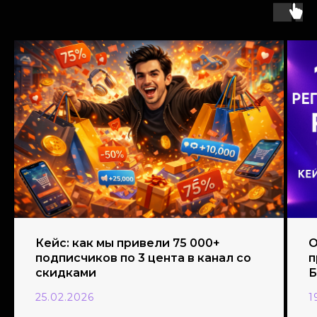
Кейс: как мы привели 75 000+
О
подписчиков по 3 цента в канал со
п
скидками
Б
25.02.2026
1