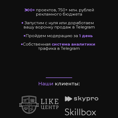
•
300+
проектов, 750+ млн. рублей
рекламного бюджета
•
Запустим с нуля или доработаем
вашу воронку продаж в
Telegram
Хотите разместить рекламу в те
•
Пройдем модерацию за
1 день
максимум выгоды? Telegram Ad
•
Собственная
система аналитики
способ продвижения через тар
трафика в Telegram
в Telegram. Благодаря TG ADS 
нужную аудиторию, выбрать с
и эффективно управлять бюдж
реклама в Telegram позволяет 
Наши
клиенты:
увеличивать охват и привлекат
пользователей. Размещение об
популярных телеграмм-каналах
повышает шансы на рост прода