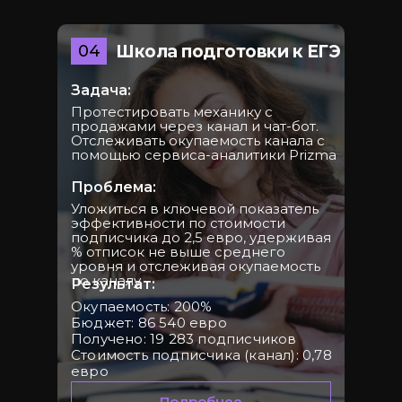
CashFest
Like Центр: Мастер-группа
Стачка
04
Школа подготовки к ЕГЭ
по маркетплейсам
Задача:
Курс Мари Афониной
Ecom Talks
Протестировать механику с
продажами через канал и чат-бот.
Отслеживать окупаемость канала с
Вселенная
Like Центр:
помощью сервиса-аналитики Prizma
инфобизнеса
Миллиарды
Проблема:
Мастер-группа
Хакатон МСА
Уложиться в ключевой показатель
Элины Бутенко
эффективности по стоимости
подписчика до 2,5 евро, удерживая
% отписок не выше среднего
И
уровня и отслеживая окупаемость
другие...
Результат:
по каналу
Окупаемость: 200%
Бюджет: 86 540 евро
Получено: 19 283 подписчиков
Стоимость подписчика (канал): 0,78
евро
Подробнее