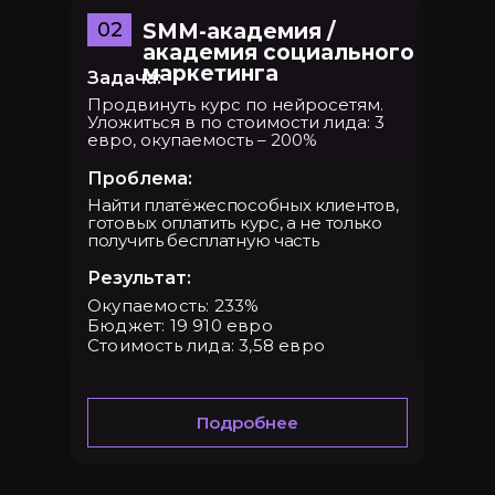
02
SMM-академия /
академия социального
маркетинга
Задача:
Продвинуть курс по нейросетям.
Татьяна Акишева
Уложиться в по стоимости лида: 3
Руководитель производства
евро, окупаемость – 200%
Проблема:
Найти платёжеспособных клиентов,
готовых оплатить курс, а не только
получить бесплатную часть
Результат:
... и еще более 20 сотрудников
Окупаемость: 233%
специалисты по рекламе, аккаунт-
менеджеры, менеджеры по продажам,
Бюджет: 19 910 евро
административный персонал
Стоимость лида: 3,58 евро
Подробнее
Интервью с сооснователем