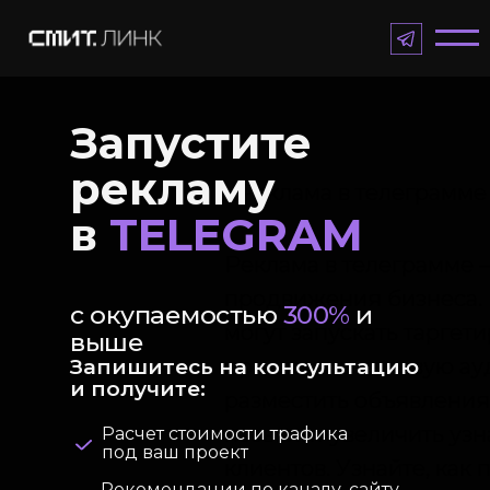
Запустите
рекламу
Реклама в телеграмме
в
TELEGRAM
Реклама в телеграмме 
продвижения бизнеса. 
с окупаемостью
300%
и
могут запускать таргет
выше
привлекать целевую ау
Запишитесь на консультацию
и получите:
разместить объявления 
позволит увеличить уз
Расчет стоимости трафика
под ваш проект
клиентов. Узнайте, как
Рекомендации по каналу, сайту