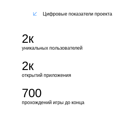
тебе за 20», в котором
пользователь должен правильно
Цифровые показатели проекта
совершать те или иные действия
из «взрослой жизни».
2к
уникальных пользователей
2к
открытий приложения
700
прохождений игры до конца