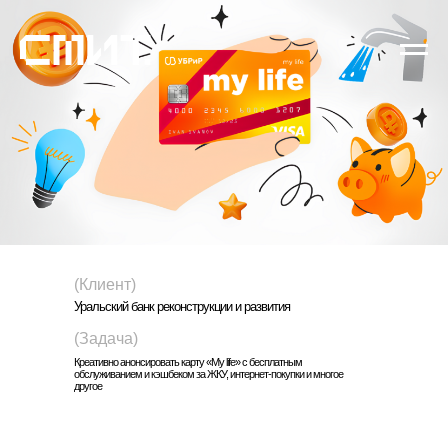
(Клиент)
Уральский банк реконструкции и развития
(Задача)
Креативно анонсировать карту «My life» с бесплатным
обслуживанием и кэшбеком за ЖКУ, интернет-покупки и многое
другое
Создать VK Mini App с текстовым
хоррор-квестом «Как выжить, если