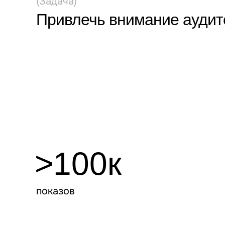
(Задача)
Привлечь внимание аудит
Создать первый полноценн
для Instagram.
>100к
показов