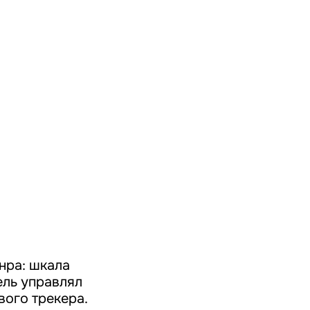
нра: шкала
ель управлял
ого трекера.