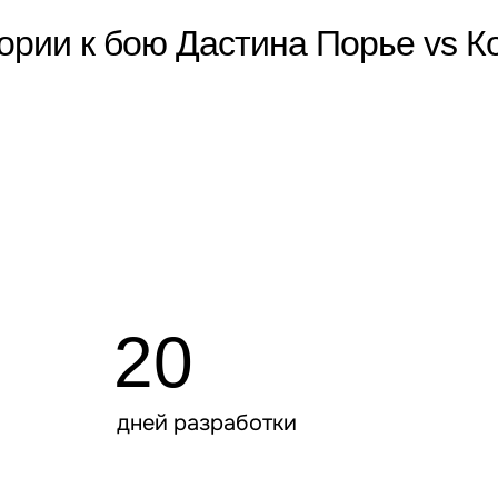
ории к бою Дастина Порье vs К
ый 3D-файтинг в виде маски
20
дней разработки