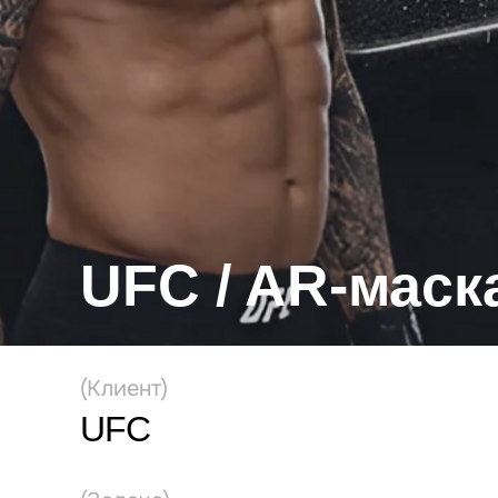
UFC / AR-маск
(Клиент)
UFC