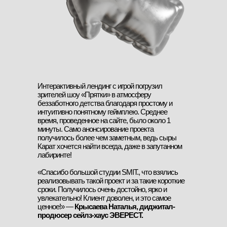
Интерактивный лендинг с игрой погрузил
зрителей шоу «Прятки» в атмосферу
беззаботного детства благодаря простому и
интуитивно понятному геймплею. Среднее
время, проведенное на сайте, было около 1
минуты. Само анонсирование проекта
получилось более чем заметным, ведь сыры
Карат хочется найти всегда, даже в запутанном
лабиринте!
«Спасибо большой студии SMIT., что взялись
реализовывать такой проект и за такие короткие
сроки. Получилось очень достойно, ярко и
увлекательно! Клиент доволен, и это самое
ценное!» —
Крысаева Наталья, диджитал-
продюсер сейлз-хаус ЭВЕРЕСТ.